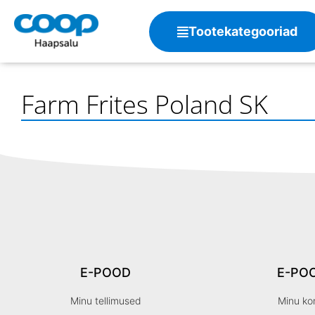
Tootekategooriad
Farm Frites Poland SK
E-POOD
E-PO
Minu tellimused
Minu ko