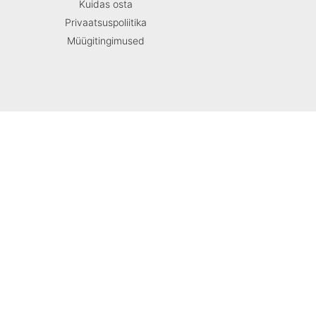
Kuidas osta
Privaatsuspoliitika
Müügitingimused