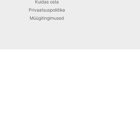
Kuidas osta
Privaatsuspoliitika
Müügitingimused