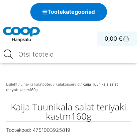
Tootekategooriad
0,00
€
Esileht
/
Liha- ja kalatooted
/
Kalakonservid
/ Kaija Tuunikala salat
teriyaki kastm160g
Kaija Tuunikala salat teriyaki
kastm160g
Tootekood: 4751003925819