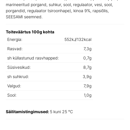
marineeritud porgand, suhkur, sool, regulaator, vesi, sool,
porgandid, regulaator tsiroonhape), kinoa 9%, rapsiõlis,
SEESAMI seemned.
Toiteväärtus 100g kohta
Energia:
552kJ/132kcal
Rasvad:
7,3g
sh küllastunud rasvhapped:
0,7g
Süsivesikud:
8,7g
sh suhkrud:
3,9g
Valgud:
7,9g
Sool:
1,0g
Säilitamistingimused:
5 kuni 25 ℃