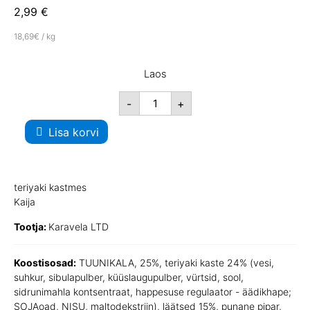
2,99
€
18,69€ / kg
Laos
-
+
Lisa korvi
teriyaki kastmes
Kaija
Tootja:
Karavela LTD
Koostisosad:
TUUNIKALA, 25%, teriyaki kaste 24% (vesi,
suhkur, sibulapulber, küüslaugupulber, vürtsid, sool,
sidrunimahla kontsentraat, happesuse regulaator - äädikhape;
SOJAoad, NISU, maltodekstriin), läätsed 15%, punane pipar,