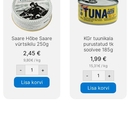
Saare Hõbe Saare
KGr tuunikala
vürtsikilu 250g
purustatud tk
soolvee 185g
2,45
€
1,99
€
9,80€ / kg
15,31€ / kg
-
+
-
+
Lisa korvi
Lisa korvi