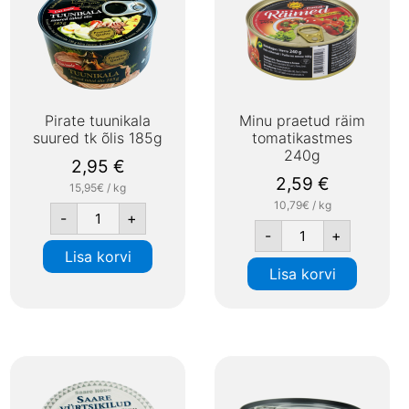
Pirate tuunikala
Minu praetud räim
suured tk õlis 185g
tomatikastmes
240g
2,95
€
2,59
€
15,95€ / kg
10,79€ / kg
-
+
-
+
Lisa korvi
Lisa korvi