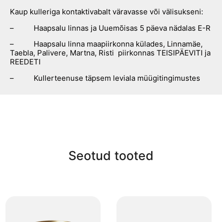
Kaup kulleriga kontaktivabalt väravasse või välisukseni:
– Haapsalu linnas ja Uuemõisas 5 päeva nädalas E-R
– Haapsalu linna maapiirkonna külades, Linnamäe,
Taebla, Palivere, Martna, Risti piirkonnas TEISIPÄEVITI ja
REEDETI
– Kullerteenuse täpsem leviala müügitingimustes
Seotud tooted