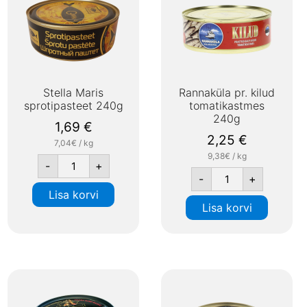
Stella Maris
Rannaküla pr. kilud
sprotipasteet 240g
tomatikastmes
240g
1,69
€
2,25
€
7,04€ / kg
9,38€ / kg
-
+
-
+
Lisa korvi
Lisa korvi