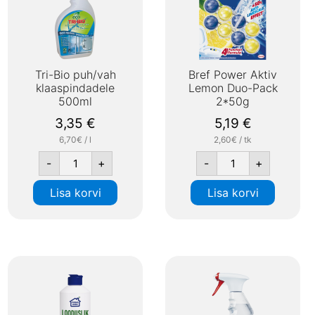
Tri-Bio puh/vah
Bref Power Aktiv
klaaspindadele
Lemon Duo-Pack
500ml
2*50g
3,35
€
5,19
€
6,70€ / l
2,60€ / tk
-
+
-
+
Lisa korvi
Lisa korvi