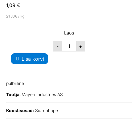
1,09
€
21,80€ / kg
Laos
-
+
Lisa korvi
pulbriline
Tootja:
Mayeri Industries AS
Koostisosad:
Sidrunhape