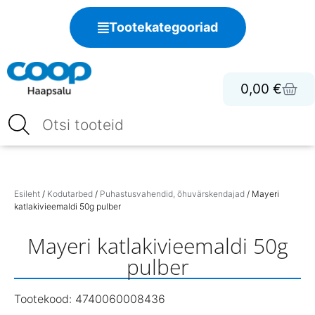
Tootekategooriad
0,00
€
Esileht
/
Kodutarbed
/
Puhastusvahendid, õhuvärskendajad
/ Mayeri
katlakivieemaldi 50g pulber
Mayeri katlakivieemaldi 50g
pulber
Tootekood: 4740060008436