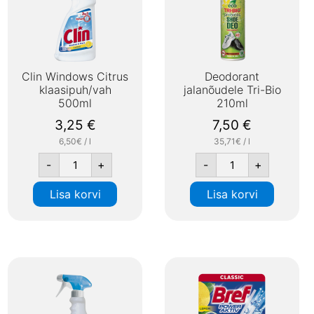
Clin Windows Citrus
Deodorant
klaasipuh/vah
jalanõudele Tri-Bio
500ml
210ml
3,25
€
7,50
€
6,50€ / l
35,71€ / l
-
+
-
+
Lisa korvi
Lisa korvi