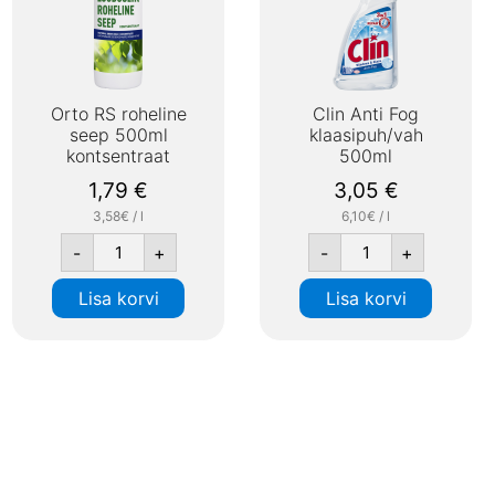
Orto RS roheline
Clin Anti Fog
seep 500ml
klaasipuh/vah
kontsentraat
500ml
1,79
€
3,05
€
3,58€ / l
6,10€ / l
-
+
-
+
Lisa korvi
Lisa korvi