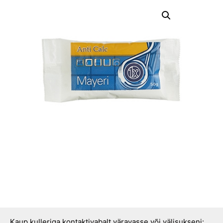
Kaup kulleriga kontaktivabalt väravasse või välisukseni: