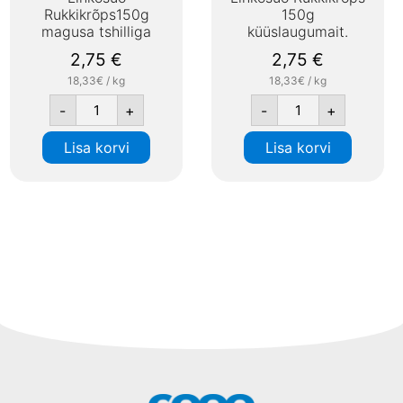
Rukkikrõps150g
150g
magusa tshilliga
küüslaugumait.
2,75
€
2,75
€
18,33€ / kg
18,33€ / kg
-
+
-
+
Lisa korvi
Lisa korvi