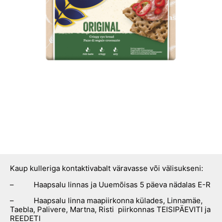
Kaup kulleriga kontaktivabalt väravasse või välisukseni:
– Haapsalu linnas ja Uuemõisas 5 päeva nädalas E-R
– Haapsalu linna maapiirkonna külades, Linnamäe,
Taebla, Palivere, Martna, Risti piirkonnas TEISIPÄEVITI ja
REEDETI