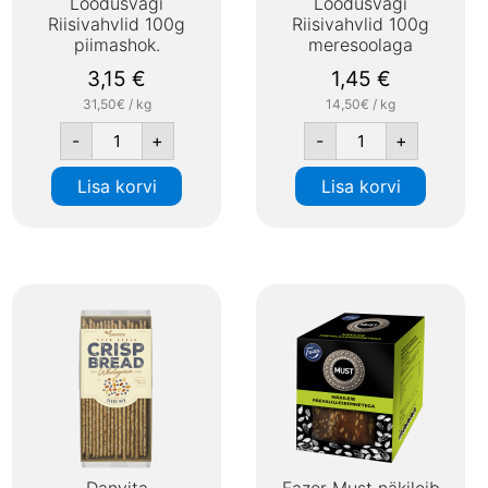
Loodusvägi
Loodusvägi
Riisivahvlid 100g
Riisivahvlid 100g
piimashok.
meresoolaga
3,15
€
1,45
€
31,50€ / kg
14,50€ / kg
-
+
-
+
Lisa korvi
Lisa korvi
Danvita
Fazer Must näkileib