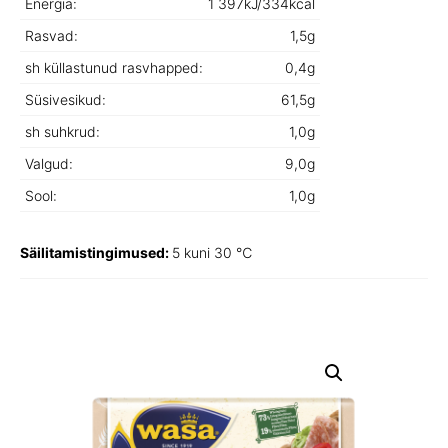
Energia:
1 397kJ/334kcal
Rasvad:
1,5g
sh küllastunud rasvhapped:
0,4g
Süsivesikud:
61,5g
sh suhkrud:
1,0g
Valgud:
9,0g
Sool:
1,0g
Säilitamistingimused:
5 kuni 30 ℃