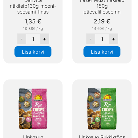
näkileib130g mooni-
150g
seesami-linas
päevalilleseemn
1,35
€
2,19
€
10,38€ / kg
14,60€ / kg
-
+
-
+
Lisa korvi
Lisa korvi
Linkosuo
Linkosuo Rukkikrõps