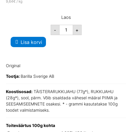
9,64€ / kg
Laos
-
+
Lisa korvi
Original
Tootja:
Barilla Sverige AB
Koostisosad:
TÄISTERARUKKIJAHU (77g*), RUKKIJAHU
(28g*), sool, pärm. Võib sisaldada vähesel määral PIIMA ja
SEESAMISEEMNETE osakesi. * - grammi kasutatakse 100g
toodet valmistamiseks.
Toiteväärtus 100g kohta