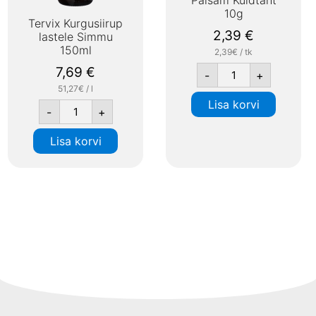
10g
Tervix Kurgusiirup
2,39
€
lastele Simmu
150ml
2,39€ / tk
7,69
€
-
+
51,27€ / l
Lisa korvi
-
+
Lisa korvi