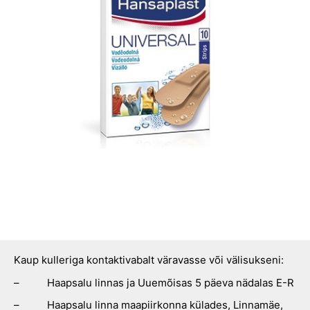
Kaup kulleriga kontaktivabalt väravasse või välisukseni:
– Haapsalu linnas ja Uuemõisas 5 päeva nädalas E-R
– Haapsalu linna maapiirkonna külades, Linnamäe,