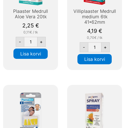
Plaaster Medrull
Villiplaaster Medrull
Aloe Vera 20tk
medium 6tk
41*62mm
2,25
€
4,19
€
0,11€ / tk
0,70€ / tk
-
+
-
+
Lisa korvi
Lisa korvi