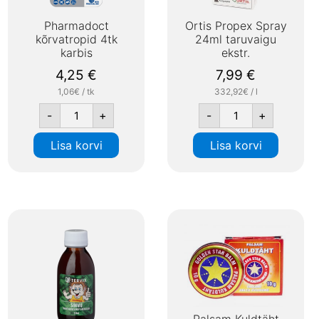
Pharmadoct
Ortis Propex Spray
kõrvatropid 4tk
24ml taruvaigu
karbis
ekstr.
4,25
€
7,99
€
1,06€ / tk
332,92€ / l
-
+
-
+
Lisa korvi
Lisa korvi
Palsam Kuldtäht