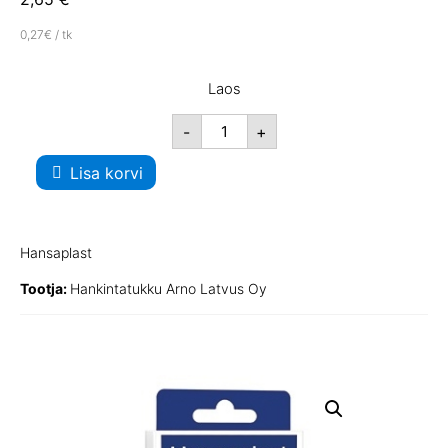
0,27€ / tk
Laos
-
+
Lisa korvi
Hansaplast
Tootja:
Hankintatukku Arno Latvus Oy