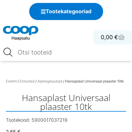
Tootekategooriad
0,00
€
Esileht
/
Eritooted
/
Apteegikaubad
/ Hansaplast Universaal plaaster 10tk
Hansaplast Universaal
plaaster 10tk
Tootekood: 5900017037219
2,65
€