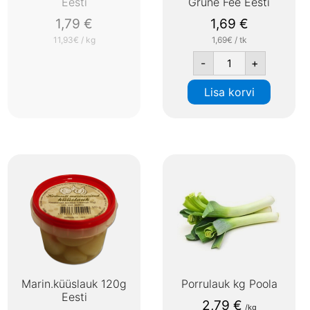
Eesti
Grüne Fee Eesti
1,79
€
1,69
€
11,93€ / kg
1,69€ / tk
-
+
Lisa korvi
Marin.küüslauk 120g
Porrulauk kg Poola
Eesti
2,79
€
/kg