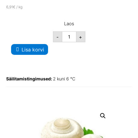
6,91€ / kg
Laos
-
+
Lisa korvi
Säilitamistingimused:
2 kuni 6 ℃