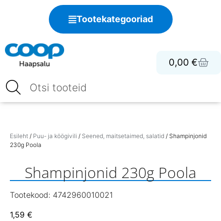
Tootekategooriad
0,00
€
Esileht
/
Puu- ja köögivili
/
Seened, maitsetaimed, salatid
/ Shampinjonid
230g Poola
Shampinjonid 230g Poola
Tootekood: 4742960010021
1,59
€