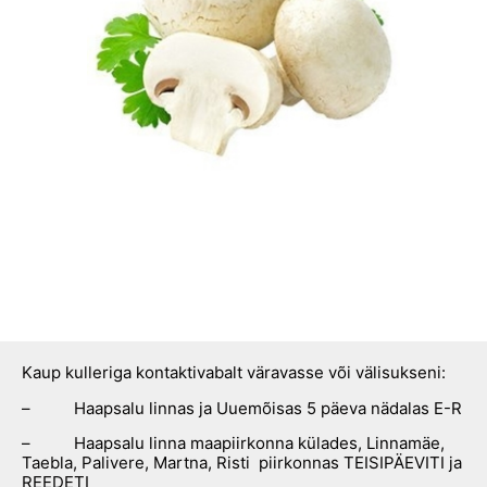
Kaup kulleriga kontaktivabalt väravasse või välisukseni:
– Haapsalu linnas ja Uuemõisas 5 päeva nädalas E-R
– Haapsalu linna maapiirkonna külades, Linnamäe,
Taebla, Palivere, Martna, Risti piirkonnas TEISIPÄEVITI ja
REEDETI